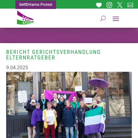




SelfIDHarms Protest
BERICHT GERICHTSVERHANDLUNG
ELTERNRATGEBER
9.04.2025