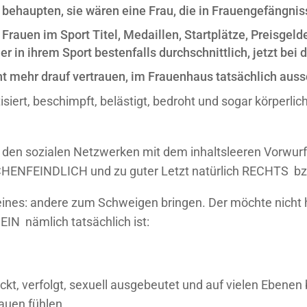
ie behaupten, sie wären eine Frau, die in Frauengefängni
e Frauen im Sport Titel, Medaillen, Startplätze, Preisgel
n ihrem Sport bestenfalls durchschnittlich, jetzt bei d
ht mehr drauf vertrauen, im Frauenhaus tatsächlich auss
siert, beschimpft, belästigt, bedroht und sogar körperlich
 den sozialen Netzwerken mit dem inhaltsleeren Vorwurf
HENFEINDLICH und zu guter Letzt natürlich RECHTS 
eines: andere zum Schweigen bringen. Der möchte nicht 
N nämlich tatsächlich ist:
t, verfolgt, sexuell ausgebeutet und auf vielen Ebenen b
rauen fühlen.