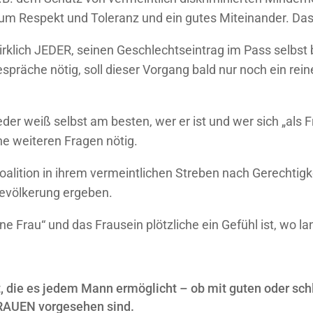
m Respekt und Toleranz und ein gutes Miteinander. Das i
irklich JEDER, seinen Geschlechtseintrag im Pass selbs
spräche nötig, soll dieser Vorgang bald nur noch ein re
r weiß selbst am besten, wer er ist und wer sich „als Fra
ine weiteren Fragen nötig.
lition in ihrem vermeintlichen Streben nach Gerechtigke
bevölkerung ergeben.
ne Frau“ und das Frausein plötzliche ein Gefühl ist, wo l
ft, die es jedem Mann ermöglicht – ob mit guten oder s
 FRAUEN vorgesehen sind.