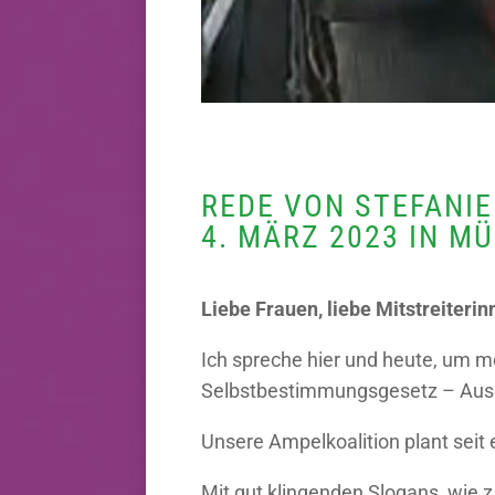
REDE VON STEFANI
4. MÄRZ 2023 IN M
Liebe Frauen, liebe Mitstreiterin
Ich spreche hier und heute, um m
Selbstbestimmungsgesetz – Ausd
Unsere Ampelkoalition plant seit
Mit gut klingenden Slogans, wie 