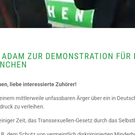
E ADAM ZUR DEMONSTRATION FÜR
ÜNCHEN
nen, liebe interessierte Zuhörer!
einem mittlerweile unfassbaren Ärger über ein in Deuts
ruck zu verleihen.
 einiger Zeit, das Transsexuellen-Gesetz durch das Selb
z.B. dem Schutz von vermeintlich diskriminierten Minder