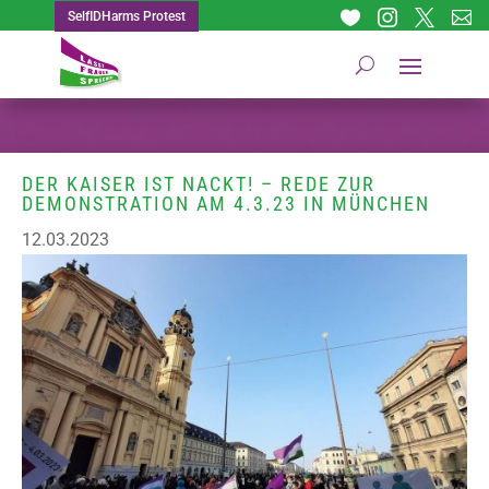




SelfIDHarms Protest
DER KAISER IST NACKT! – REDE ZUR
DEMONSTRATION AM 4.3.23 IN MÜNCHEN
12.03.2023