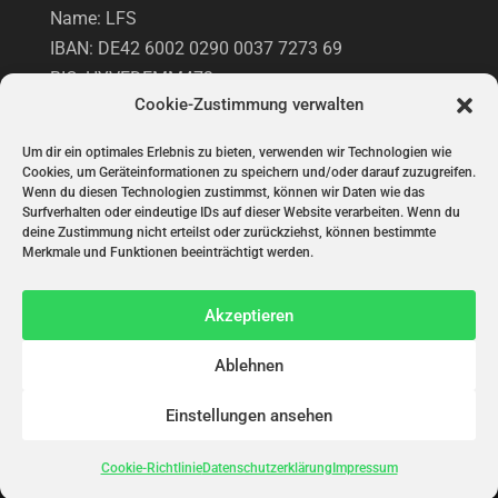
Name: LFS
IBAN: DE42 6002 0290 0037 7273 69
BIC: HYVEDEMM473
Cookie-Zustimmung verwalten
Hypovereinsbank
Um dir ein optimales Erlebnis zu bieten, verwenden wir Technologien wie
Cookies, um Geräteinformationen zu speichern und/oder darauf zuzugreifen.
UNTERSTÜTZUNG VIA PAYPAL
Wenn du diesen Technologien zustimmst, können wir Daten wie das
Surfverhalten oder eindeutige IDs auf dieser Website verarbeiten. Wenn du
deine Zustimmung nicht erteilst oder zurückziehst, können bestimmte
Merkmale und Funktionen beeinträchtigt werden.
Akzeptieren
Ablehnen
© Initiative "Lasst Frauen Sprechen!" 2022 |
Einstellungen ansehen
Impressum
|
Datenschutzerklärung
|
Cookie-
Richtlinie
Cookie-Richtlinie
Datenschutzerklärung
Impressum