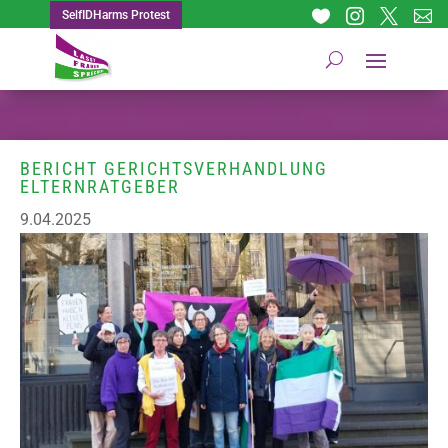




SelfIDHarms Protest
BERICHT GERICHTSVERHANDLUNG
ELTERNRATGEBER
9.04.2025