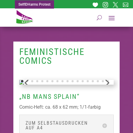




SelfIDHarms Protest
FEMINISTISCHE
COMICS
„NB MANS SPLAIN“
Comic-Heft: ca. 68 x 62 mm; 1/1-farbig
ZUM SELBSTAUSDRUCKEN
AUF A4