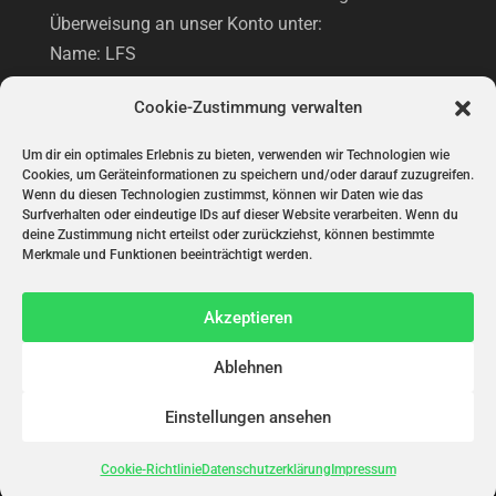
Überweisung an unser Konto unter:
Name: LFS
IBAN: DE42 6002 0290 0037 7273 69
Cookie-Zustimmung verwalten
BIC: HYVEDEMM473
Hypovereinsbank
Um dir ein optimales Erlebnis zu bieten, verwenden wir Technologien wie
Cookies, um Geräteinformationen zu speichern und/oder darauf zuzugreifen.
Wenn du diesen Technologien zustimmst, können wir Daten wie das
Surfverhalten oder eindeutige IDs auf dieser Website verarbeiten. Wenn du
UNTERSTÜTZUNG VIA PAYPAL
deine Zustimmung nicht erteilst oder zurückziehst, können bestimmte
Merkmale und Funktionen beeinträchtigt werden.
Akzeptieren
Ablehnen
Einstellungen ansehen
© Initiative "Lasst Frauen Sprechen!" 2022 |
Cookie-Richtlinie
Datenschutzerklärung
Impressum
Impressum
|
Datenschutzerklärung
|
Cookie-