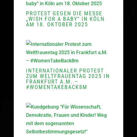
PROTEST GEGEN DIE MESSE
„WISH FOR A BABY“ IN KÖLN
AM 18. OKTOBER 2025
INTERNATIONALER PROTEST
ZUM WELTFRAUENTAG 2025 IN
FRANKFURT A.M. –
#WOMENTAKEBACK8M