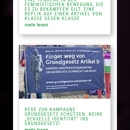
FEMINISTISCHEN BEWEGUNG, DIE
ES ZU BEKÄMPFEN GILT. EINE
REPLIK AUF EINEN ARTIKEL VON
KLASSE GEGEN KLASSE
mehr lesen
REDE ZUR KAMPAGNE
GRUNDGESETZ SCHÜTZEN: KEINE
„SEXUELLE IDENTITÄT“ INS
GRUNDGESETZ!
mehr lesen