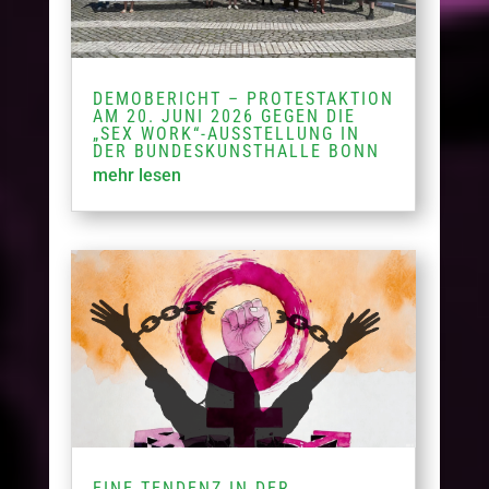
DEMOBERICHT – PROTESTAKTION
AM 20. JUNI 2026 GEGEN DIE
„SEX WORK“-AUSSTELLUNG IN
DER BUNDESKUNSTHALLE BONN
mehr lesen
EINE TENDENZ IN DER