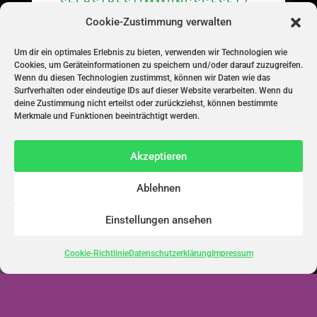
SELBSTBESTIMMUNGSGESETZ
AM 12.4.24
Cookie-Zustimmung verwalten
Um dir ein optimales Erlebnis zu bieten, verwenden wir Technologien wie
Cookies, um Geräteinformationen zu speichern und/oder darauf zuzugreifen.
Wenn du diesen Technologien zustimmst, können wir Daten wie das
Surfverhalten oder eindeutige IDs auf dieser Website verarbeiten. Wenn du
deine Zustimmung nicht erteilst oder zurückziehst, können bestimmte
Merkmale und Funktionen beeinträchtigt werden.
„ES REICHT! STOPPT DAS
SELBSTBESTIMMUNGSGESETZ!
“ – PROTESTAKTION IN BERLIN
Akzeptieren
AM 15.12.23
Ablehnen
Einstellungen ansehen
Cookie-Richtlinie
Datenschutzerklärung
Impressum
„DEUTSCHLAND BEGRÄBT
FRAUENRECHTE“ – AKTION
UND ALTERNATIVE ANHÖRUNG