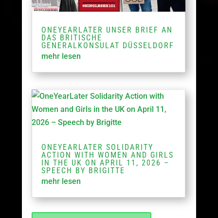
ONEYEARLATER UNSER BRIEF AN
DAS BRITISCHE
GENERALKONSULAT DÜSSELDORF
mehr lesen
ONEYEARLATER SOLIDARITY
ACTION WITH WOMEN AND GIRLS
IN THE UK ON APRIL 11, 2026 –
SPEECH BY BRIGITTE
mehr lesen