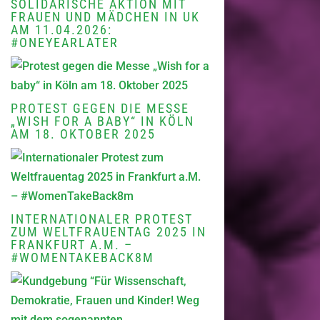
SOLIDARISCHE AKTION MIT
FRAUEN UND MÄDCHEN IN UK
AM 11.04.2026:
#ONEYEARLATER
PROTEST GEGEN DIE MESSE
„WISH FOR A BABY“ IN KÖLN
AM 18. OKTOBER 2025
INTERNATIONALER PROTEST
ZUM WELTFRAUENTAG 2025 IN
FRANKFURT A.M. –
#WOMENTAKEBACK8M