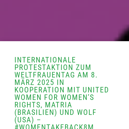
INTERNATIONALE
PROTESTAKTION ZUM
WELTFRAUENTAG AM 8.
MÄRZ 2025 IN
KOOPERATION MIT UNITED
WOMEN FOR WOMEN’S
RIGHTS, MATRIA
(BRASILIEN) UND WOLF
(USA) –
#WOMENTAKEBACK8M