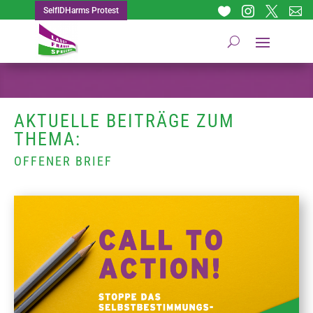




SelfIDHarms Protest
AKTUELLE BEITRÄGE ZUM
THEMA:
OFFENER BRIEF