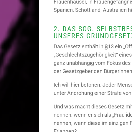
Frauenhäuser, in Frauengefängniss
Spanien, Schottland, Australien h
2. DAS SOG. SELBSTB
UNSERES GRUNDGESETZ
Das Gesetz enthält in §13 ein „Of
„Geschlechtszugehörigkeit“ eines
ganz unabhängig vom Fokus des G
der Gesetzgeber den Bürgerinnen u
Ich will hier betonen: Jeder Mensc
unter Androhung einer Strafe von 
Und was macht dieses Gesetz mit 
nennen, wenn er sich als „Frau id
nennen, wenn diese im einzigen F
Erlangen?