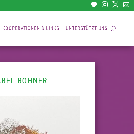




KOOPERATIONEN & LINKS
UNTERSTÜTZT UNS
ABEL ROHNER