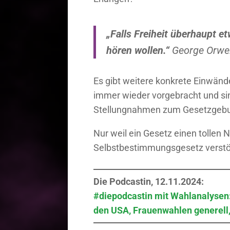
„Falls Freiheit überhaupt e
hören wollen.“
George Orwel
Es gibt weitere konkrete Einwänd
immer wieder vorgebracht und sin
Stellungnahmen zum Gesetzgebu
Nur weil ein Gesetz einen tollen N
Selbstbestimmungsgesetz verstö
Die Podcastin, 12.11.2024:
#diepodcastin mit Wahlanalysen:
den USA, Frauenwahlen generell,