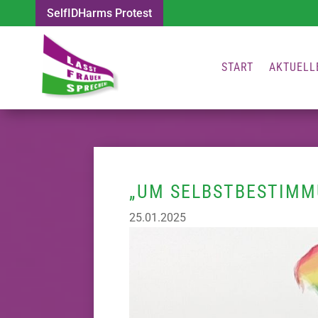
SelfIDHarms Protest
START
AKTUELL
„UM SELBSTBESTIMMU
25.01.2025