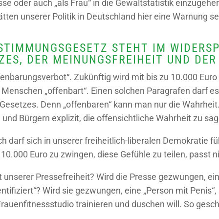
e oder auch „als Frau“ in die Gewaltstatistik einzugehen
ätten unserer Politik in Deutschland hier eine Warnung 
ESTIMMUNGSGESETZ STEHT IM WIDERSP
ES, DER MEINUNGSFREIHEIT UND DER
fenbarungsverbot“. Zukünftig wird mit bis zu 10.000 Euro 
 Menschen „offenbart“. Einen solchen Paragrafen darf es
esetzes. Denn „offenbaren“ kann man nur die Wahrheit.
nd Bürgern explizit, die offensichtliche Wahrheit zu sag
h darf sich in unserer freiheitlich-liberalen Demokratie 
10.000 Euro zu zwingen, diese Gefühle zu teilen, passt n
unserer Pressefreiheit? Wird die Presse gezwungen, ein
entifiziert“? Wird sie gezwungen, eine „Person mit Penis“,
rauenfitnessstudio trainieren und duschen will. So ges