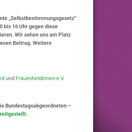
annte „Selbstbestimmungsgesetz“
0 bis 16 Uhr gegen diese
eren. Wir sehen uns am Platz
iesen Beitrag. Weitere
ed
und
Frauenheldinnen e.V.
 die Bundestagsabgeordneten –
eitgestellt.