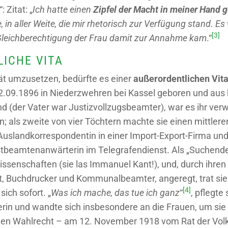
“: Zitat: „
Ich hatte einen
Zipfel der Macht
in meiner Hand 
e, in aller Weite, die mir rhetorisch zur Verfügung stand. E
[3]
 Gleichberechtigung der Frau damit zur Annahme kam
.“
ICHE VITA
ität umzusetzen, bedürfte es einer
außerordentlichen Vit
.09.1896 in Niederzwehren bei Kassel geboren und aus 
 (der Vater war Justizvollzugsbeamter), war es ihr verw
n; als zweite von vier Töchtern machte sie einen mittler
 Auslandkorrespondentin in einer Import-Export-Firma un
stbeamtenanwärterin im Telegrafendienst. Als „Suchende“ 
swissenschaften (sie las Immanuel Kant!), und, durch ihr
t, Buchdrucker und Kommunalbeamter, angeregt, trat sie 
[4]
sich sofort. „
Was ich mache, das tue ich ganz
“
, pflegte
in und wandte sich insbesondere an die Frauen, um sie 
enen Wahlrecht – am 12. November 1918 vom Rat der Vol