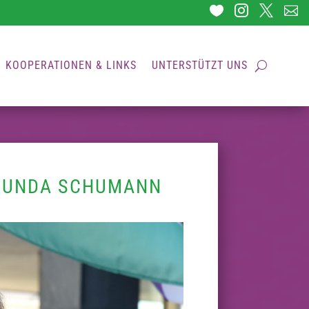




KOOPERATIONEN & LINKS
UNTERSTÜTZT UNS
– GUNDA SCHUMANN