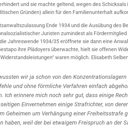
erhindert und sie machte geltend, wegen des Schicksals
politischen Gründen) allein für den Familienunterhalt au
htsanwaltszulassung Ende 1934 und die Ausübung des Be
alsozialistischer Juristen zumindest als Fördermitglied b
 die Jahreswende 1934/35 eröffnete sie dann eine Anwalt
Gestapo ihre Plädoyers überwachte, hielt sie offenen Wid
e Widerstandsleistungen“ waren möglich. Elisabeth Selber
 wussten wir ja schon von den Konzentrationslagern 
fehle und ohne förmliche Verfahren einfach abgehol
. Ich erinnere mich noch sehr gut, dass einige Rech
seitigen Einvernehmen einige Strafrichter, von deren 
im Geheimen um Verhängung einer Freiheitsstrafe 
 haben, weil der bei etwaigem Freispruch an der S