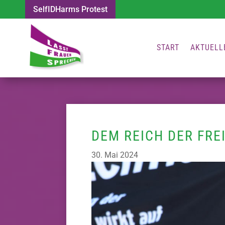
SelfIDHarms Protest
START
AKTUELL
DEM REICH DER FRE
30. Mai 2024