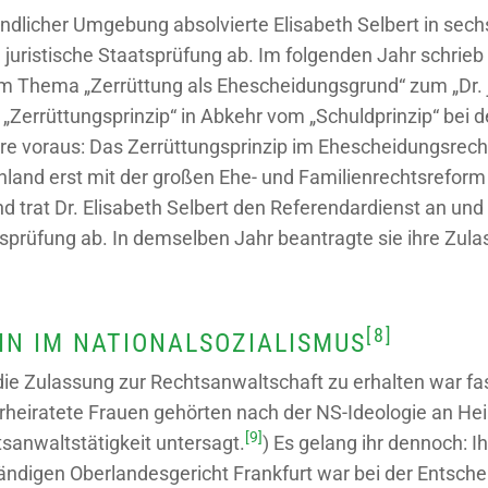
eindlicher Umgebung absolvierte Elisabeth Selbert in sec
 juristische Staatsprüfung ab. Im folgenden Jahr schrieb 
 Thema „Zerrüttung als Ehescheidungsgrund“ zum „Dr. ju
errüttungsprinzip“ in Abkehr vom „Schuldprinzip“ bei 
hre voraus: Das Zerrüttungsprinzip im Ehescheidungsrech
land erst mit der großen Ehe- und Familienrechtsreform
d trat Dr. Elisabeth Selbert den Referendardienst an und
tsprüfung ab. In demselben Jahr beantragte sie ihre Zula
[8]
N IM NATIONALSOZIALISMUS
 die Zulassung zur Rechtsanwaltschaft zu erhalten war fas
rheiratete Frauen gehörten nach der NS-Ideologie an He
[9]
sanwaltstätigkeit untersagt.
) Es gelang ihr dennoch: I
ndigen Oberlandesgericht Frankfurt war bei der Entsche