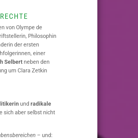
RECHTE
en von Olympe de
ftstellerin, Philosophin
nderin der ersten
folgerinnen, einer
h Selbert
neben den
ung um Clara Zetkin
itikerin
und
radikale
 sich aber selbst nicht
Lebensbereichen
– und: