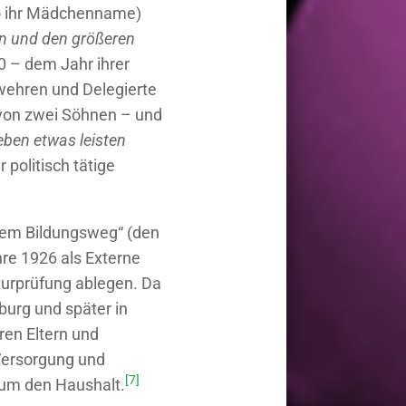
so ihr Mädchenname)
en und den größeren
 – dem Jahr ihrer
wehren und Delegierte
 von zwei Söhnen – und
Leben etwas leisten
 politisch tätige
item Bildungsweg“ (den
ahre 1926 als Externe
iturprüfung ablegen. Da
burg und später in
ren Eltern und
Versorgung und
[7]
 um den Haushalt.