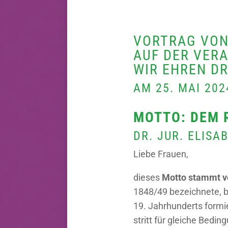
VORTRAG VO
AUF DER VER
WIR EHREN DR
AM 25. MAI 202
MOTTO: DEM R
DR. JUR. ELISA
Liebe Frauen,
dieses
Motto stammt v
1848/49 bezeichnete, b
19. Jahrhunderts formi
stritt für gleiche Bedi