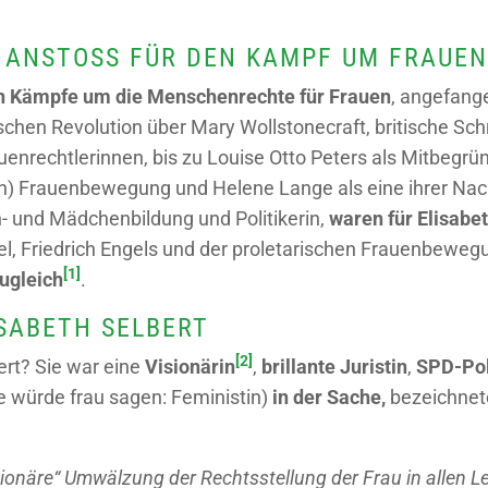
 ANSTOSS FÜR DEN KAMPF UM FRAUEN
n Kämpfe um die Menschenrechte für Frauen
, angefang
chen Revolution über Mary Wollstonecraft, britische Schri
uenrechtlerinnen, bis zu Louise Otto Peters als Mitbegrü
n) Frauenbewegung und Helene Lange als eine ihrer Nach
n- und Mädchenbildung und Politikerin,
waren für Elisabet
el, Friedrich Engels und der proletarischen Frauenbeweg
[1]
ugleich
.
ISABETH SELBERT
[2]
ert? Sie war eine
Visionärin
,
brillante Juristin
,
SPD-Pol
e würde frau sagen: Feministin)
in der Sache,
bezeichnete
tionäre“ Umwälzung der Rechtsstellung der Frau in allen 