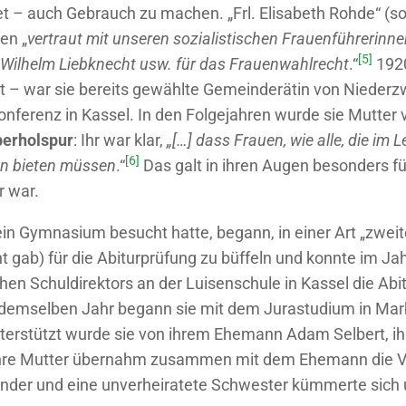
t – auch Gebrauch zu machen. „Frl. Elisabeth Rohde“ (
en „
vertraut mit unseren sozialistischen Frauenführerinn
[5]
 Wilhelm Liebknecht usw. für das Frauenwahlrecht
.“
1920
t – war sie bereits gewählte Gemeinderätin von Niederz
nferenz in Kassel. In den Folgejahren wurde sie Mutter
erholspur
: Ihr war klar,
„[…] dass Frauen, wie alle, die im 
[6]
en bieten müssen
.“
Das galt in ihren Augen besonders für
r war.
 kein Gymnasium besucht hatte, begann, in einer Art „zwe
cht gab) für die Abiturprüfung zu büffeln und konnte im J
ichen Schuldirektors an der Luisenschule in Kassel die Ab
In demselben Jahr begann sie mit dem Jurastudium in Mar
nterstützt wurde sie von ihrem Ehemann Adam Selbert, ih
 ihre Mutter übernahm zusammen mit dem Ehemann die 
inder und eine unverheiratete Schwester kümmerte sich