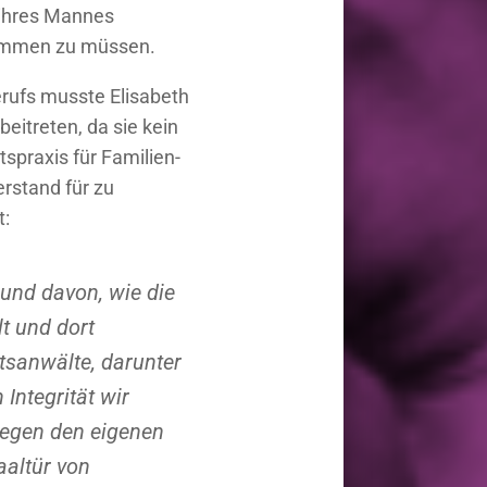
 ihres Mannes
fkommen zu müssen.
rufs musste Elisabeth
eitreten, da sie kein
spraxis für Familien-
erstand für zu
t:
und davon, wie die
t und dort
tsanwälte, darunter
Integrität wir
gegen den eigenen
aaltür von