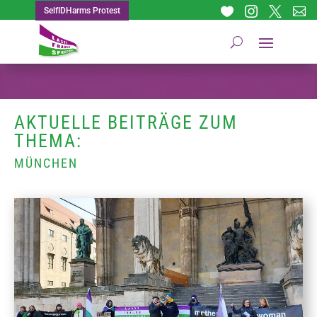




SelfIDHarms Protest
AKTUELLE BEITRÄGE ZUM
THEMA:
MÜNCHEN